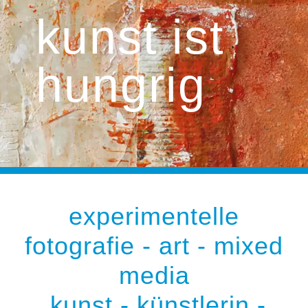
kunst ist
hungrig
experimentelle
fotografie - art - mixed
media
kunst - künstlerin -